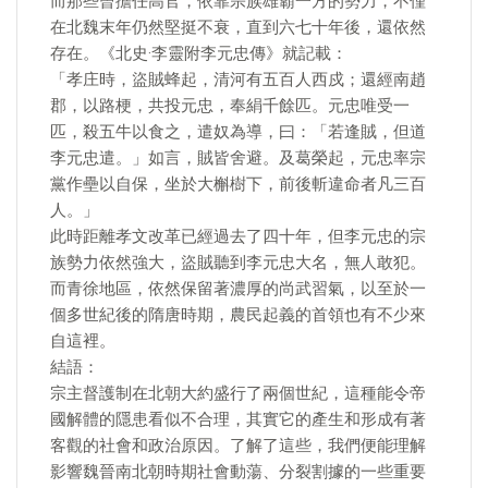
而那些曾擔任高官，依靠宗族雄霸一方的勢力，不僅
在北魏末年仍然堅挺不衰，直到六七十年後，還依然
存在。《北史·李靈附李元忠傳》就記載：
「孝庄時，盜賊蜂起，清河有五百人西戍；還經南趙
郡，以路梗，共投元忠，奉絹千餘匹。元忠唯受一
匹，殺五牛以食之，遣奴為導，曰：「若逢賊，但道
李元忠遣。」如言，賊皆舍避。及葛榮起，元忠率宗
黨作壘以自保，坐於大槲樹下，前後斬違命者凡三百
人。」
此時距離孝文改革已經過去了四十年，但李元忠的宗
族勢力依然強大，盜賊聽到李元忠大名，無人敢犯。
而青徐地區，依然保留著濃厚的尚武習氣，以至於一
個多世紀後的隋唐時期，農民起義的首領也有不少來
自這裡。
結語：
宗主督護制在北朝大約盛行了兩個世紀，這種能令帝
國解體的隱患看似不合理，其實它的產生和形成有著
客觀的社會和政治原因。了解了這些，我們便能理解
影響魏晉南北朝時期社會動蕩、分裂割據的一些重要