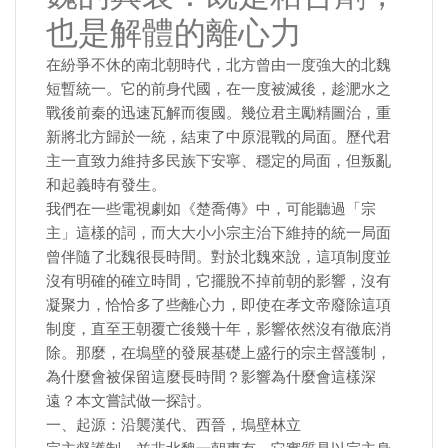
也是解體的離心力
在紛爭不休的南北朝時代，北方曾由一度強大的北魏
短暫統一。它的前身代國，在一度被滅後，趁淝水之
戰後前秦的迅速瓦解而復國。幾位君主勵精圖治，重
新將北方歸於一統，結束了中原混戰的局面。歷代君
主一直致力維持多民族下安寧、穩定的局面，但叛亂
和起義時有發生。
我們在一些電視劇如《楚喬傳》中，可能聽過「宗
主」這樣的詞，而大大小小宗主治下維持的統一局面
曾伴隨了北魏很長時間。對於北魏來說，這項制度並
沒有明確的確立時間，它擺脫不掉前朝的影響，沒有
凝聚力，恰恰多了些離心力，即使在孝文帝廢除這項
制度，直至王朝覆亡後幾十年，影響依然沒有徹底消
除。那麼，在塢壁的發展基礎上盛行的宗主督護制，
為什麼會被保留這麼長時間？影響為什麼會這樣深
遠？本文嘗試做一探討。
一、起源：沿襲漢代、西晉，塢壁林立