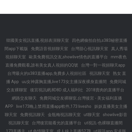
韓國美女視訊直播,視頻表演聊天室
四色網偷拍自拍,s383秘密直播
間app下載版
免費語音視頻聊天室
台灣甜心視訊聊天室
真人秀場
視頻聊天室
歐美免費視訊交友,showlive情色的直播平台
mm夜色
直播免費觀看,誰有美女真人視頻的QQ號
台灣一對一視頻聊天app
台灣最火的s383直播app,免費多人視頻社區
視訊聊天室
熟女 直
播 App
uu女神露胸直播,live173女主播深夜裸身直播間
免費同城
交友裸聊室
後宮視訊網,8D8D 成人福利社
2018賣肉的直播平台
網路交友聊天
免費同城交友裸聊室,台灣後宮 - 美女福利直播
APP
live173晚上禁用直播app軟件,173 livesho
妖妖直播美女主播
聊天室
免費視訊聊天
金瓶梅視訊聊天室
ut聊天室
showlive影音
視訊聊天室
台灣後宮能看光的直播平台
ut視訊-色裸聊直播間
173直播主
ut 色情聊天室
成人線上直播5278
ut視訊app 安卓版