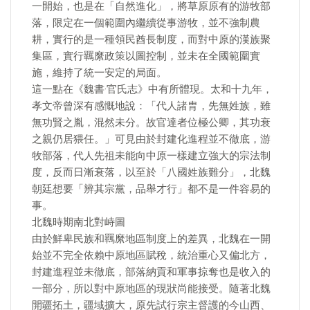
一開始，也是在「自然進化」，將草原原有的游牧部
落，限定在一個範圍內繼續從事游牧，並不強制農
耕，實行的是一種領民酋長制度，而對中原的漢族聚
集區，實行羈縻政策以圖控制，並未在全國範圍實
施，維持了統一安定的局面。
這一點在《魏書·官氏志》中有所體現。太和十九年，
孝文帝曾深有感慨地說：「代人諸胄，先無姓族，雖
無功賢之胤，混然未分。故官達者位極公卿，其功衰
之親仍居猥任。」可見由於封建化進程並不徹底，游
牧部落，代人先祖未能向中原一樣建立強大的宗法制
度，反而日漸衰落，以至於「八國姓族難分」，北魏
朝廷想要「辨其宗黨，品舉才行」都不是一件容易的
事。
北魏時期南北對峙圖
由於鮮卑民族和羈縻地區制度上的差異，北魏在一開
始並不完全依賴中原地區賦稅，統治重心又偏北方，
封建進程並未徹底，部落納貢和軍事掠奪也是收入的
一部分，所以對中原地區的現狀尚能接受。隨著北魏
開疆拓土，疆域擴大，原先試行宗主督護的今山西、