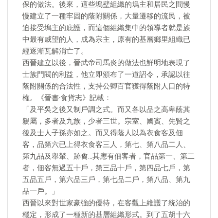
保的做法。後來，這些塢壁組織的塢主和居民之間慢
慢建立了一種牢固的蔭附關係，大量遷移的流民，被
迫接受塢主的庇護，而這個組織集中的領導者就是族
中最有威望的人，成為宗主，原有的基層鄉里組織已
經逐漸瓦解消亡了。
西晉建立以後，晉武帝司馬炎的做法也鮮明地表現了
士族門閥的利益，他立即頒布了一道詔令，承認以往
蔭附關係的合法性，支持公卿百官獲得蔭附人口的特
權。《晉書·食貨志》記載：
「及平吳之後又制戶調之式。而又各以品之高卑蔭其
親屬，多者及九族，少者三世。宗室、國賓、先賢之
後及士人子孫亦如之。而又得蔭人以為衣食客及佃
客，品第六已上得衣食客三人，第七、第八品二人、
第九品及舉輦、跡禽…其應有佃客者，官品第一、第二
者，佃客無過五十戶，第三品十戶，第四品七戶，第
五品五戶，第六品三戶，第七品二戶，第八品、第九
品一戶。」
西晉以來對世家豪強的優待，在客觀上維護了統治的
穩定，形成了一種新的基層組織形式。到了五胡十六