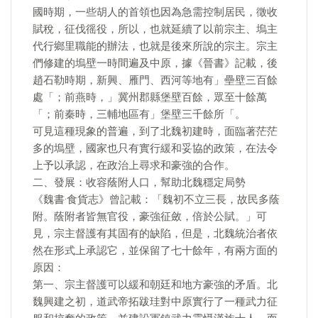
國時期，一些胡人的首領也因為急需控制居民，徵收
賦稅，征伐徭役，所以，也就延續了以前宗主、塢主
代行鄉里職能的辦法，也就是後來所說的宗主。宗主
們修建的塢壁一時間遍及中原，據《晉書》記載，後
趙石勒時期，新興、雁門、西河等地有」壘壁三百餘
處「；前燕時，」冀州郡縣堡壁百餘，眾至十餘萬
「；前秦時，三輔地區有」堡壁三千餘所「。
可見這種現象的普遍，到了北魏初建時，面臨著茫茫
多的塢壁，國家也只有實行緩和妥協的政策，在法令
上予以承認，在政治上尋求和豪強的合作。
二、發展：收容蔭附人口，幫助北魏穩定局勢
《魏書·食貨志》曾記載：「魏初不立三長，故民多蔭
附。蔭附者皆無官役，豪強征斂，倍於公賦。」可
見，宗主督護有其固有的缺陷，但是，北魏統治者依
然在形式上承認它，並保留了七十餘年，有兩方面的
原因：
第一、宗主督護可以緩和朝廷和地方豪強的矛盾。北
魏興建之初，道武帝拓跋珪對中原實行了一種武力征