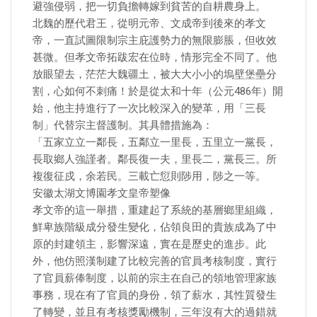
避強侵弱，把一切負擔轉嫁到貧苦的自耕農身上。
北魏的歷代君王，從明元帝、文成帝到後來的孝文
帝，一直試圖限制宗主庇護勢力的無限膨脹，但收效
甚微。但孝文帝拓跋宏在位時，情形完全不同了。他
放眼望去，茫茫大魏疆土，被大大小小的塢壁堡壘分
割，心如何不刺痛！於是從太和十年（公元486年）開
始，他主持進行了一次比較深入的變革，用「三長
制」代替宗主督護制。其具體措施為：
「五家立立一鄰長，五鄰立一里長，五里立一黨長，
長取鄉人強謹者。鄰長復一夫，里長二，黨長三。所
複復征戍，余若民。三載亡愆則陟用，陟之一等。
安徽太湖文博園孝文皇帝塑像
孝文帝的這一舉措，重建起了系統的基層鄉里組織，
鮮卑族階級成分發生變化，佔領良田的貴族成為了中
原的封建領主，影響深遠，實在是歷史的進步。此
外，他仿照漢制建了比較完善的官員考核制度，實行
了官員薪俸制度，以前的宗主在自己的領地管理家族
事務，現在有了官員的身份，領了薪水，其性質發生
了轉變，並且有考核獎勵機制，三年沒有大的過錯就