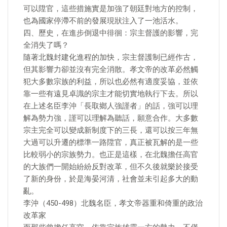
可以陞官，這些措施實是加強了朝廷對地方的控制，
也為國家停滯不前的發展現狀注入了一池活水。
四、歷史，在進步倒退中徘徊：宗主督護的影響，完
全消失了嗎？
隨著北魏封建化進程的加快，宗主督護制已經作古，
但其影響力卻並沒有完全消散。孝文帝的改革必然觸
犯大多數宗族的利益，所以也必然有適度妥協，並依
靠一些有遠見卓識的宗主才能切實地執行下去。所以
在上述名臣李沖「長取鄉人強謹者」的話，強可以理
解為勢力強，謹可以理解為聽話，願意合作。大多數
宗主完全可以變成新制度下的三長，還可以按三年無
大過可以升遷的標準一路陞官，真正被瓦解的是一些
比較弱小的宗族勢力。也正是這樣，在北魏擔任高官
的大族們一開始紛紛反對改革，但不久後就樂於接受
了新的身份，於是海晏河清，社會並未引起多大的動
亂。
李沖（450-498）北魏名臣，孝文帝器重和倚重的政治
改革家