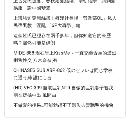
上古先民披髮、春秋綰髮結纓、清朝結辮、到剃髮
易服，談中國變遷
上班強迫穿黑絲襪！癡漢社長拐「營業部OL」私人
民宿調教 淫亂 「6P大轟趴」輪上
這個姓氏已經存在兩千多年，但你知道它的來歷
嗎？居然可能是伊朗
MIDE-888 現在馬上KissMe～一直交纏舌頭的濃烈
喇舌性交 八木奈奈[有
CHINASES SUB ABP-862 僕のセフレは同じ学校
に通う姉 誰にも言
(HD) VEC-399 寢取巨乳NTR 自傲的巨乳妻子被我
朋友搓揉中出 風間由
不做愛的後果...可能勃起不了還失去變聰明的機會