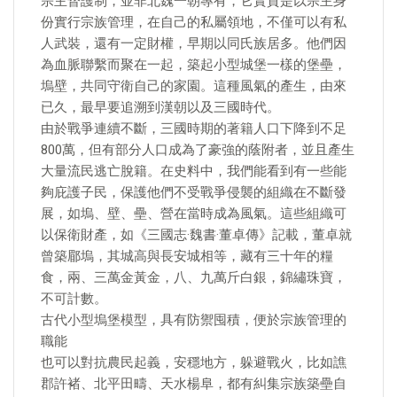
宗主督護制，並非北魏一朝專有，它實質是以宗主身
份實行宗族管理，在自己的私屬領地，不僅可以有私
人武裝，還有一定財權，早期以同氏族居多。他們因
為血脈聯繫而聚在一起，築起小型城堡一樣的堡壘，
塢壁，共同守衛自己的家園。這種風氣的產生，由來
已久，最早要追溯到漢朝以及三國時代。
由於戰爭連續不斷，三國時期的著籍人口下降到不足
800萬，但有部分人口成為了豪強的蔭附者，並且產生
大量流民逃亡脫籍。在史料中，我們能看到有一些能
夠庇護子民，保護他們不受戰爭侵襲的組織在不斷發
展，如塢、壁、壘、營在當時成為風氣。這些組織可
以保衛財產，如《三國志·魏書·董卓傳》記載，董卓就
曾築郿塢，其城高與長安城相等，藏有三十年的糧
食，兩、三萬金黃金，八、九萬斤白銀，錦繡珠寶，
不可計數。
古代小型塢堡模型，具有防禦囤積，便於宗族管理的
職能
也可以對抗農民起義，安穩地方，躲避戰火，比如譙
郡許褚、北平田疇、天水楊阜，都有糾集宗族築壘自