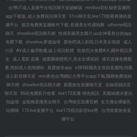
台灣UT成人直播平台視訊聊天室破解版
mmbox彩虹秘密直播間
app下載版 ,成人免費視訊聊天室
51vv聊天室,live173能看黃播的直
播平台
後宮免費黃直播軟件下載 ,長腿美女性感熱舞
uthome視訊
聊天
showlive視訊聊天網
性感長腿美女圖片,uu女神看黃台的app
免費下載
showlive,夢遊論壇
愛色吧成人影院,日本美女視頻
成人
小說
AV成人倫理動畫,線上視訊軟體
乾柴烈火免費A片,國外視訊美
女
成人電影 直播
做愛圖裸體照片,美女全裸視頻
後宮直播免費觀
看,視頻成人色情網站
真愛旅舍app
s383韓國美女視頻直播間,俏麗
佳人影音聊天室
mm夜色台灣網紅大秀平台app下載,飄聊免費視頻
聊天網
showlive視訊聊天網
真愛旅舍直播聊天室
在線視頻語音
聊天室
85街免費影片收看
live173直播-情色視訊
美腿絲襪夫妻自
拍論壇
金瓶梅直播美女聊天
台灣後宮直播官網
女主播全裸爆乳
玩裸聊
173 live直播平台
live173視訊影音live秀
台灣真愛旅舍直
播平台