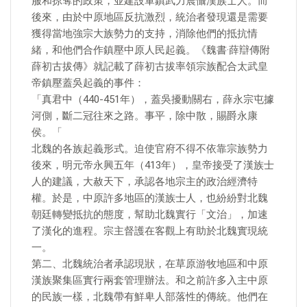
服和掠奪的政策，並建設軍鎮武力震懾漢族士人。而
後來，由於中原地區反抗激烈，統治者發現還是需要
獲得當地強宗大族勢力的支持，消除他們的抵抗情
緒，和他們合作鎮壓中原人民起義。《魏書·薛辯傳附
薛初古拔傳》就記載了薛初古拔率領宗族配合太武皇
帝鎮壓蓋吳起義的事件：
「真君中（440-451年），蓋吳擾動關右，薛永宗屯據
河側，斷二冠往來之路。事平，除中散，賜爵永康
侯。「
北魏的各族起義形式。迫使官府不得不依靠宗族勢力
後來，明元帝永興五年（413年），皇帝接受了漢族士
人的建議，大赦天下，承認各地宗主的政治經濟特
權。於是，中原許多地區的漢族士人，也紛紛對北魏
朝廷轉變抵抗的態度，幫助北魏實行「文治」，加速
了漢化的進程。宗主督護在客觀上有助於北魏實現統
一。
第二、北魏統治者承認現狀，在草原游牧地區和中原
漢族聚集區實行兩套管理辦法。和之前許多入主中原
的民族一樣，北魏帶有鮮卑人部落性的傳統。他們在