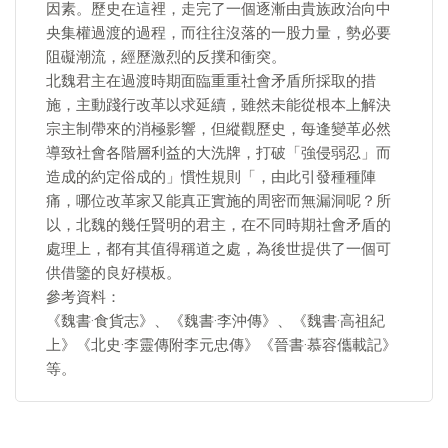
因素。歷史在這裡，走完了一個逐漸由貴族政治向中
央集權過渡的過程，而往往沒落的一股力量，勢必要
阻礙潮流，經歷激烈的反撲和衝突。
北魏君主在過渡時期面臨重重社會矛盾所採取的措
施，主動踐行改革以求延續，雖然未能從根本上解決
宗主制帶來的消極影響，但縱觀歷史，每逢變革必然
導致社會各階層利益的大洗牌，打破「強侵弱忍」而
造成的約定俗成的」慣性規則「，由此引發種種陣
痛，哪位改革家又能真正實施的周密而無漏洞呢？所
以，北魏的幾任賢明的君主，在不同時期社會矛盾的
處理上，都有其值得稱道之處，為後世提供了一個可
供借鑒的良好模板。
參考資料：
《魏書·食貨志》、《魏書·李沖傳》、《魏書·高祖紀
上》《北史·李靈傳附李元忠傳》《晉書·慕容儶載記》
等。