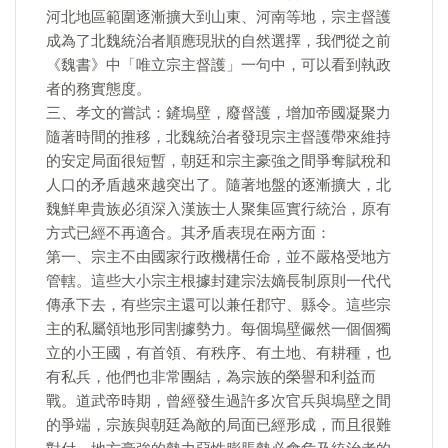
河北地區範圍逐漸擴大到山東、河南等地，宗主督護
成為了北魏統治者順應現狀的自然選擇，我們從之前
《魏書》中「唯立宗主督護」一句中，可以看到執政
者的務實態度。
三、孝文的嘗試：鏟塢壁，廢督護，增加帝國凝聚力
隨著時間的推移，北魏統治者發現宗主督護帶來維持
的安定局面很短暫，朝廷和宗主豪強之間爭奪賦稅和
人口的矛盾越來越突出了。隨著地盤的逐漸擴大，北
魏鮮卑貴族必須深入漢族士人聚集區實行統治，原有
方式已經不再適合。其矛盾表現在兩方面：
第一、宗主不由國家行政機構任命，並不嚴格受地方
管轄。這些大小宗主根據封建宗法嫡長制原則一代代
傳承下去，有些宗主還可以兼任郡守、縣令。這些宗
主的私屬領地形同割據勢力。每個塢壁儼然一個個獨
立的小王國，有首領、有秩序、有土地、有耕種，也
有私兵，他們也非常團結，為宗族的榮譽和利益而
戰。道武帝時期，曾經發生過許多次官兵與塢壁之間
的爭端，宗族與朝廷為敵的局面已經形成，而且很難