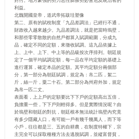
對付。地方豪強的勢力惡性膨脹勢必會危及統治者的
利益。
北魏開國皇帝，道武帝拓跋珪塑像
第二、原有的賦稅制度「九品差調法」已經行不通，
財政收入越來越少。九品差調法，就是把當時塢壁，
和那些零零散散的自然戶都算入賦調範圍，分成九
品，確定不同的定額，來徵收賦調。這九品依據上
上、上中、上下、中上等的品級按次序排列。朝廷規
定了一個平均賦調定額，每一品在平均定額的基礎上
進行運算，確定本品的定額。其平均定額分兩個部
分，第一部分為朝廷賦調，規定為：帛二匹，絮二
斤，絲一斤，粟二十石。第二部分為州府外加，規定
為帛一匹二丈。
表面看，上上戶的定額要比下下戶的定額高出五倍，
負擔重一些，下下戶則輕得多。但是實際情況呢？由
於塢壁和朝廷的對抗，朝廷根本無法統計塢壁內究竟
有多少隱藏人口，有可能一戶有幾千幾萬人，而下等
小戶，往往都是三、五的自耕農，在制度特權下，宗
主完全可以採取種種方法去逃脫賦調，並縱富督貧，